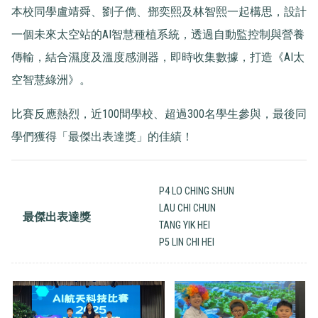
本校同學盧靖舜、劉子儁、鄧奕熙及林智熙一起構思，設計
一個未來太空站的AI智慧種植系統，透過自動監控制與營養
傳輸，結合濕度及溫度感測器，即時收集數據，打造《AI太
空智慧綠洲》。
比賽反應熱烈，近100間學校、超過300名學生參與，最後同
學們獲得「最傑出表達獎」的佳績！
P4 LO CHING SHUN
LAU CHI CHUN
最傑出表達獎
TANG YIK HEI
P5 LIN CHI HEI