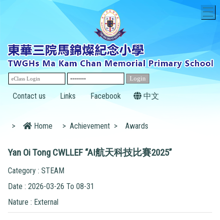
T
Contact us
Links
Facebook
中文
>
Home
>
Achievement
>
Awards
Yan Oi Tong CWLLEF “AI航天科技比賽2025”
Category : STEAM
Date : 2026-03-26 To 08-31
Nature : External