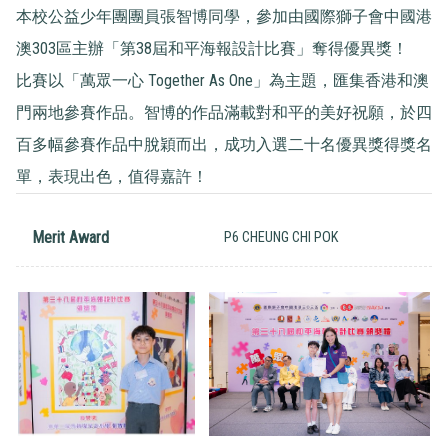
本校公益少年團團員張智博同學，參加由國際獅子會中國港
澳303區主辦「第38屆和平海報設計比賽」奪得優異獎！
比賽以「萬眾一心 Together As One」為主題，匯集香港和澳
門兩地參賽作品。智博的作品滿載對和平的美好祝願，於四
百多幅參賽作品中脫穎而出，成功入選二十名優異獎得獎名
單，表現出色，值得嘉許！
Merit Award
P6 CHEUNG CHI POK