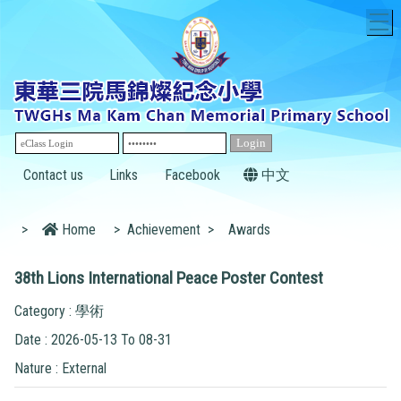
T
Contact us
Links
Facebook
中文
>
Home
>
Achievement
>
Awards
38th Lions International Peace Poster Contest
Category : 學術
Date : 2026-05-13 To 08-31
Nature : External