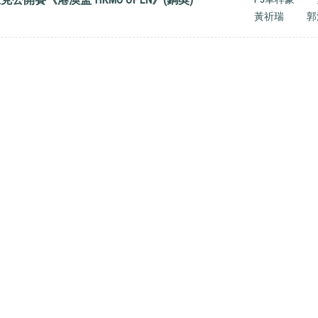
黃祈瑞
郭
hui, N.T.