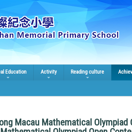
cal Education
Activity
Reading culture
Achie
ong Macau Mathematical Olympiad O
l Mathematical Olympiad Open Cont