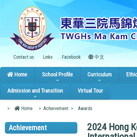
Contact us
Links
Facebook
中文
Home
School Profile
Curriculum
Ethi
Admission and Transition
Virtual Tour
>
Home
>
Achievement
>
Awards
2024 Hong K
Achievement
Internationa