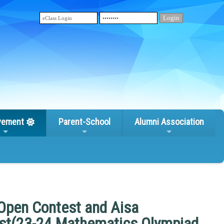
vement
Parent-School
Alumni Association
pen Contest and Aisa
est(23-24 Mathematics Olympiad