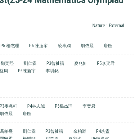
Nature : External
P5 楊杰理
P6 陳逸峯
凌卓嫻
胡依晨
唐匯
鄧奕熙
劉仁霖
P3曾祉禧
麥兆軒
P5李奕君
益周
P6陳新宇
李圳銘
P3麥兆軒
P4林志誠
P5楊杰理
李奕君
胡依晨
唐匯
馮柏熹
劉仁霖
P3曾祉禧
余柏澔
P4冼靈
羅安柔
楊樂頤
程益周
孫家渝
P6陳逸峯