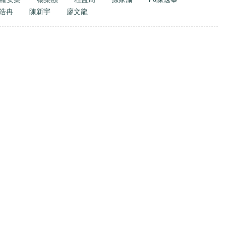
浩冉
陳新宇
廖文龍
Email
：
mkcps@tungwah.org.hk