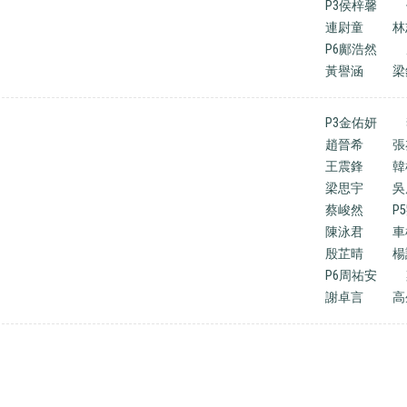
P3侯梓馨
連尉童
林
P6鄺浩然
黃譽涵
梁
P3金佑妍
趙晉希
張
王震鋒
韓
梁思宇
吳
蔡峻然
P
陳泳君
車
殷芷晴
楊
P6周祐安
謝卓言
高