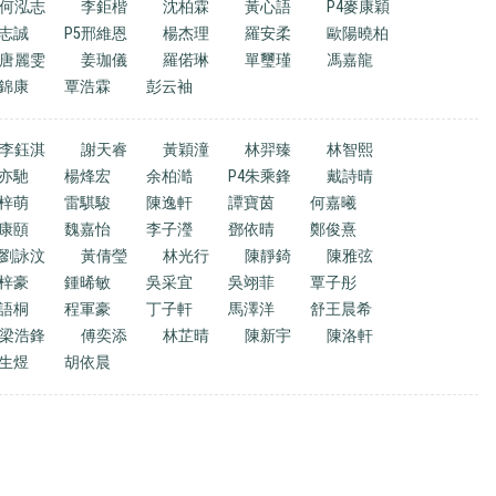
何泓志
李鉅楷
沈柏霖
黃心語
P4麥康穎
志誠
P5邢維恩
楊杰理
羅安柔
歐陽曉柏
唐麗雯
姜珈儀
羅偌琳
單璽瑾
馮嘉龍
錦康
覃浩霖
彭云袖
李鈺淇
謝天睿
黃穎潼
林羿臻
林智熙
亦馳
楊烽宏
余柏澔
P4朱乘鋒
戴詩晴
梓萌
雷騏駿
陳逸軒
譚寶茵
何嘉曦
康頤
魏嘉怡
李子瀅
鄧依晴
鄭俊熹
5劉詠汶
黃倩瑩
林光行
陳靜錡
陳雅弦
梓豪
鍾晞敏
吳采宜
吳翊菲
覃子彤
語桐
程軍豪
丁子軒
馬澤洋
舒王晨希
梁浩鋒
傅奕添
林芷晴
陳新宇
陳洛軒
生煜
胡依晨