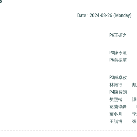
Date : 2024-08-26 (Monday)
P6王碩之
P3陳令洹
P6吳振華
P3鍾卓孜
林諾行
戴
P4陳智朗
樊熙楷
譚
葛蘭瑋鋒
葉冬月
李
王詣博
張