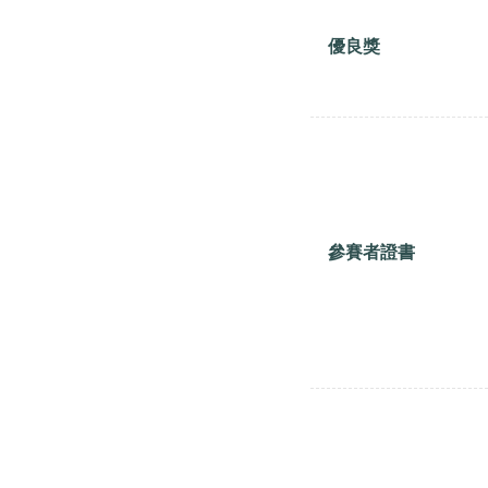
優良獎
參賽者證書