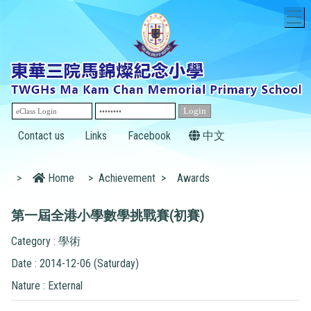
T
Contact us
Links
Facebook
中文
>
Home
>
Achievement
>
Awards
第一屆全港小學數學挑戰賽(初賽)
Category : 學術
Date : 2014-12-06 (Saturday)
Nature : External