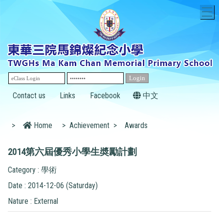
T
Contact us
Links
Facebook
中文
>
Home
>
Achievement
>
Awards
2014第六屆優秀小學生奬勵計劃
Category : 學術
Date : 2014-12-06 (Saturday)
Nature : External