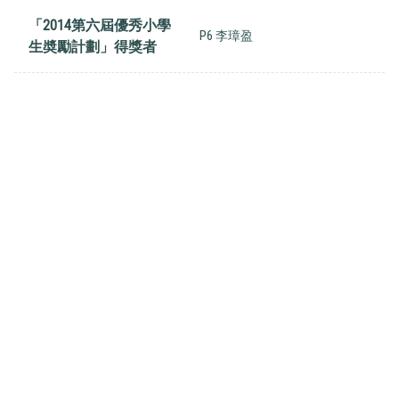
「2014第六屆優秀小學
P6 李璋盈
生奬勵計劃」得獎者