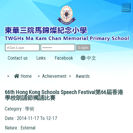
T
Contact us
Links
Facebook
中文
>
Home
>
Achievement
>
Awards
66th Hong Kong Schools Speech Festival第66屆香港
學校朗誦節獨誦比賽
Category : 學術
Date : 2014-11-17 To 12-17
Nature : External