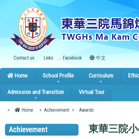
Contact us
Links
Facebook
中文
Home
School Profile
Curriculum
Ethi
Admission and Transition
Virtual Tour
>
Home
>
Achievement
>
Awards
東華三院小
Achievement