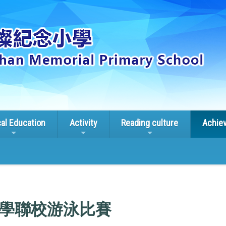
cal Education
Activity
Reading culture
Achie
學聯校游泳比賽