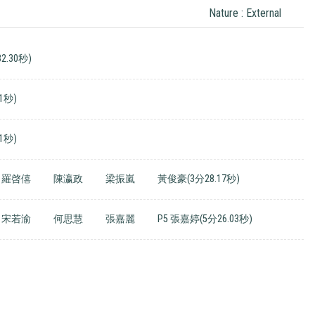
Nature : External
2.30秒)
1秒)
1秒)
羅啓僖
陳瀛政
梁振嵐
黃俊豪(3分28.17秒)
宋若渝
何思慧
張嘉麗
P5 張嘉婷(5分26.03秒)