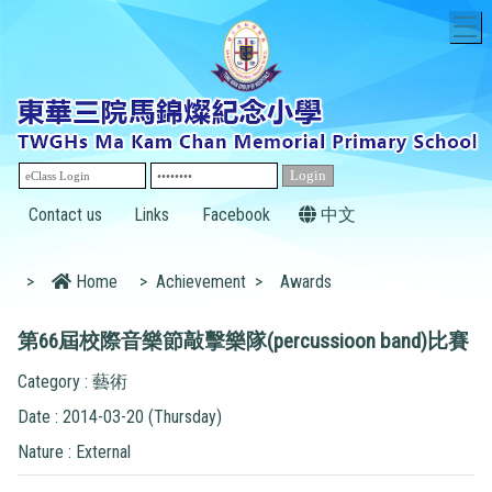
T
Contact us
Links
Facebook
中文
>
Home
>
Achievement
>
Awards
第66屆校際音樂節敲擊樂隊(percussioon band)比賽
Category : 藝術
Date : 2014-03-20 (Thursday)
Nature : External