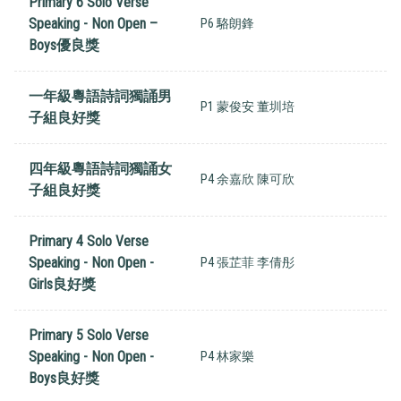
Primary 6 Solo Verse
Speaking - Non Open –
P6 駱朗鋒
Boys優良獎
一年級粵語詩詞獨誦男
P1 蒙俊安 董圳培
子組良好獎
四年級粵語詩詞獨誦女
P4 余嘉欣 陳可欣
子組良好獎
Primary 4 Solo Verse
Speaking - Non Open -
P4 張芷菲 李倩彤
Girls良好獎
Primary 5 Solo Verse
Speaking - Non Open -
P4 林家樂
Boys良好獎