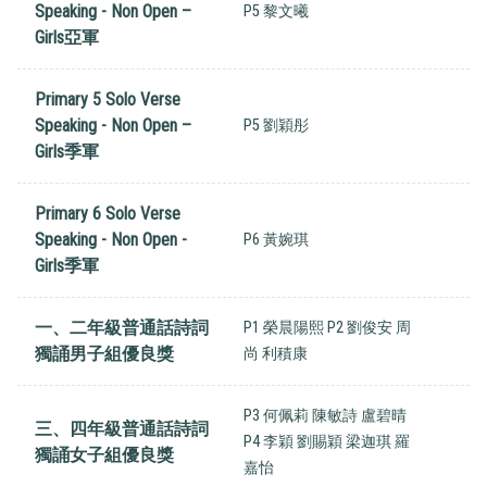
Speaking - Non Open –
P5 黎文曦
Girls亞軍
Primary 5 Solo Verse
Speaking - Non Open –
P5 劉穎彤
Girls季軍
Primary 6 Solo Verse
Speaking - Non Open -
P6 黃婉琪
Girls季軍
一、二年級普通話詩詞
P1 榮晨陽熙 P2 劉俊安 周
獨誦男子組優良獎
尚 利積康
P3 何佩莉 陳敏詩 盧碧晴
三、四年級普通話詩詞
P4 李穎 劉賜穎 梁迦琪 羅
獨誦女子組優良獎
嘉怡