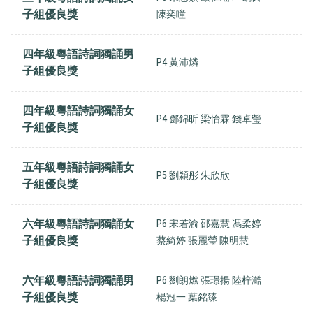
子組優良獎
陳奕瞳
四年級粵語詩詞獨誦男
P4 黃沛燐
子組優良獎
四年級粵語詩詞獨誦女
P4 鄧錦昕 梁怡霖 錢卓瑩
子組優良獎
五年級粵語詩詞獨誦女
P5 劉穎彤 朱欣欣
子組優良獎
六年級粵語詩詞獨誦女
P6 宋若渝 邵嘉慧 馮柔婷
子組優良獎
蔡綺婷 張麗瑩 陳明慧
六年級粵語詩詞獨誦男
P6 劉朗燃 張璟揚 陸梓澔
子組優良獎
楊冠一 葉銘臻