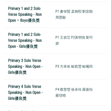
Primary 1 and 2 Solo
P1 麥倬賢 孟炯熙 劉宜朗
Verse Speaking - Non
周恩駿
Open – Boys優良獎
Primary 1 and 2 Solo
P1 王咨芯 P2黃明悅 劉可
Verse Speaking - Non
妍
Open - Girls優良獎
Primary 3 Solo Verse
Speaking - Non Open -
P3 方幸依 歐凱瑩 歐曦同
Girls優良獎
Primary 4 Solo Verse
P4 蔡慧瑩 侯卓伶 羅嘉怡
Speaking - Non Open -
嚴愷晴
Girls優良獎