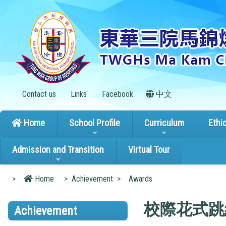
Contact us
Links
Facebook
中文
Home
School Profile
Curriculum
Ethi
Admission and Transition
Virtual Tour
>
Home
>
Achievement
>
Awards
校際花式跳
Achievement