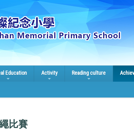
cal Education
Activity
Reading culture
Achie
繩比賽