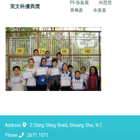
P5 張嘉麗
何思慧
英文科優異獎
黃佩盈
余嘉嘉
Address
: 2 Ching Shing Road, Sheung Shui, N.T.
Phone
: 2671 1071