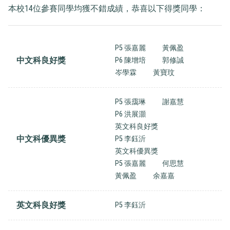
本校14位參賽同學均獲不錯成績，恭喜以下得獎同學：
P5 張嘉麗
黃佩盈
中文科良好獎
P6 陳增培
郭修誠
岑學霖
黃寶玟
P5 張靄琳
謝嘉慧
P6 洪展灝
英文科良好獎
中文科優異獎
P5 李鈺沂
英文科優異獎
P5 張嘉麗
何思慧
黃佩盈
余嘉嘉
英文科良好獎
P5 李鈺沂