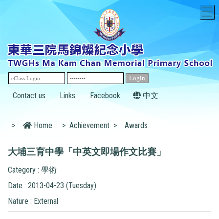
T
Contact us
Links
Facebook
中文
>
Home
>
Achievement
>
Awards
大埔三育中學「中英文即場作文比賽」
Category : 學術
Date : 2013-04-23 (Tuesday)
Nature : External