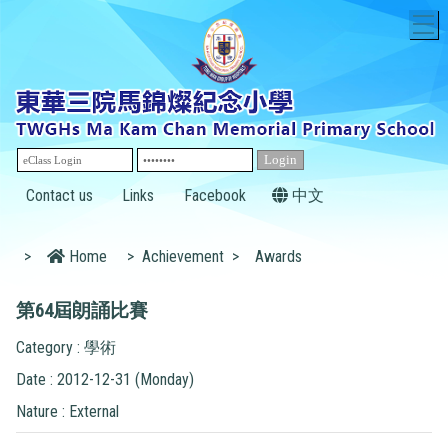
T
Contact us
Links
Facebook
中文
>
Home
>
Achievement
>
Awards
第64屆朗誦比賽
Category : 學術
Date : 2012-12-31 (Monday)
Nature : External