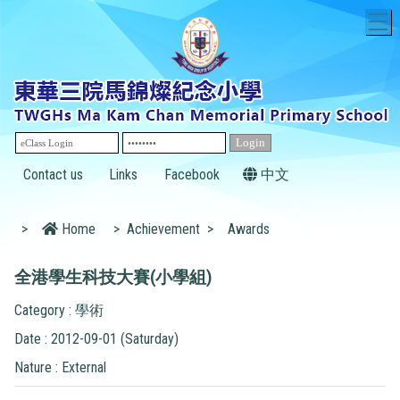
T
Contact us
Links
Facebook
中文
>
Home
>
Achievement
>
Awards
全港學生科技大賽(小學組)
Category : 學術
Date : 2012-09-01 (Saturday)
Nature : External